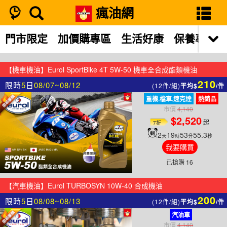
瘋油網
搜尋結果
門市限定
加價購專區
生活好康
保養專區
【機車機油】Eurol SportBike 4T 5W-50 機車全合成酯類機油
210
限時
5
日
08/07~08/12
(12件/組)
平均$
/件
重機.檔車.速克達
熱銷品
市價
4,140
$2,520
起
7折
2
19
53
55.6
天
時
分
秒
我要購買
已搶購 16
【汽車機油】Eurol TURBOSYN 10W-40 合成機油
200
限時
5
日
08/08~08/13
(12件/組)
平均$
/件
汽油車
市價
4,140