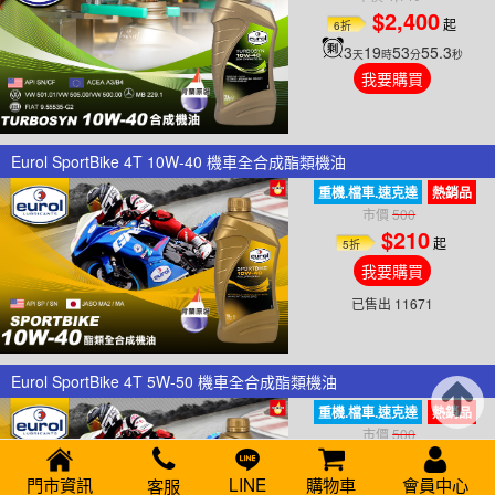
$2,400
起
6折
3
19
53
55.6
天
時
分
秒
我要購買
Eurol SportBike 4T 10W-40 機車全合成酯類機油
重機.檔車.速克達
熱銷品
市價
500
$210
起
5折
我要購買
已售出 11671
Eurol SportBike 4T 5W-50 機車全合成酯類機油
重機.檔車.速克達
熱銷品
市價
500
$210
起
5折
門市資訊
LINE
購物車
會員中心
客服
我要購買