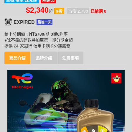
$2,340
起
9折
市價 2,700
已搶購 0
EXPIRED
最後一天
線上分期價：
NT$780
/期
3
期
0
利率
※除不盡的餘數將加至第一期分期金額
提供 24 家銀行 信用卡刷卡分期服務
商品介紹
品牌介紹
注意事項