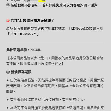
㊟ 檢驗數據不斷更新，若有連結失效可以與客服詢問，謝謝
㊟
TOTAL
製造日期怎麼辨識？
產品背面會有由英文與數字組成的號碼，PRD後八碼為製造日期
「 PRD DD/MM/YY 」
此批製造年份 :
2024年
【本公司商品皆以大批進口，同批次的商品製造月份及日期會略
有不同，因此皆以該批製造年份代之】
㊟ 機油保存期限
➤ 由於機油為石油、天然氣提煉再製而成的石化產品，從國外原
廠出廠時，並不會標示保存期限，因基本上機油並不會有過期的
問題。
➤ 有些機油製造商會標示製造日期，有些則無標示。
➤ 本公司不會自行加工於商品包裝打印上製造日期，商品皆由原