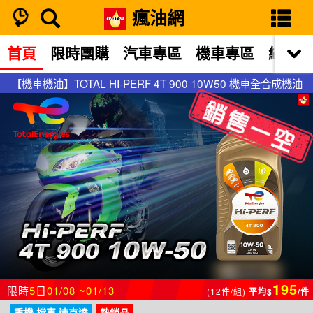
瘋油網
首頁
限時團購
汽車專區
機車專區
網站限
【機車機油】TOTAL HI-PERF 4T 900 10W50 機車全合成機油
【機車機油】TOTAL HI-PERF 4T 900 10W50 機車全合成機油
195
限時
5
日
01/08 ~01/13
(12件/組)
平均$
/件
重機.檔車.速克達
熱銷品