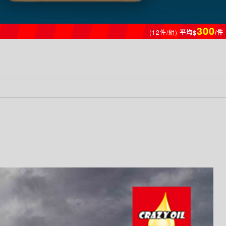
300
(12件/組)
平均$
/件