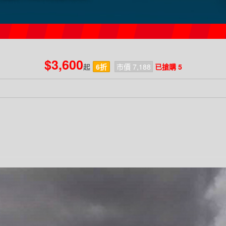
$3,600
起
6折
市價 7,188
已搶購 5