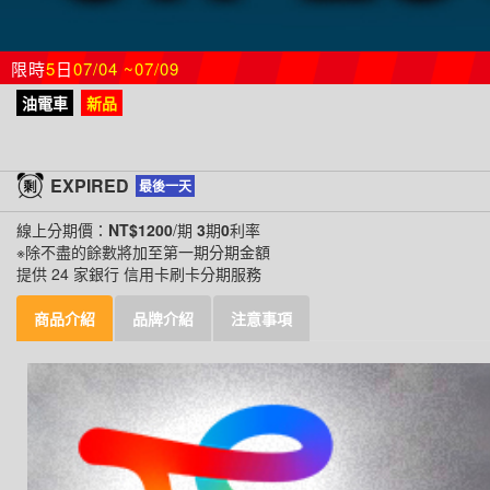
限時
5
日
07/04 ~07/09
油電車
新品
EXPIRED
最後一天
線上分期價：
NT$1200
/期
3
期
0
利率
※除不盡的餘數將加至第一期分期金額
提供 24 家銀行 信用卡刷卡分期服務
商品介紹
品牌介紹
注意事項