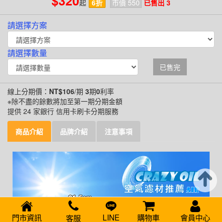
$320
起
6折
市價 550
已售出 3
請選擇方案
請選擇數量
已售完
線上分期價：
NT$106
/期
3
期
0
利率
※除不盡的餘數將加至第一期分期金額
提供 24 家銀行 信用卡刷卡分期服務
商品介紹
品牌介紹
注意事項
門市資訊
LINE
購物車
會員中心
客服