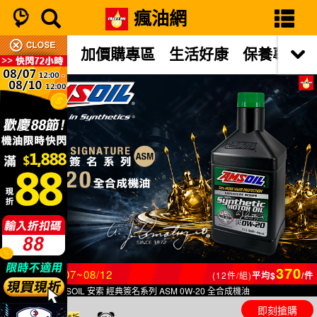
瘋油網
門市限定
加價購專區
生活好康
保養專區
370
限時
5
日
08/07~08/12
(12件/組)
平均$
/件
【汽車機油】AMSOIL 安索 經典簽名系列 ASM 0W-20 全合成機油
即刻搶購
$4,440
6折