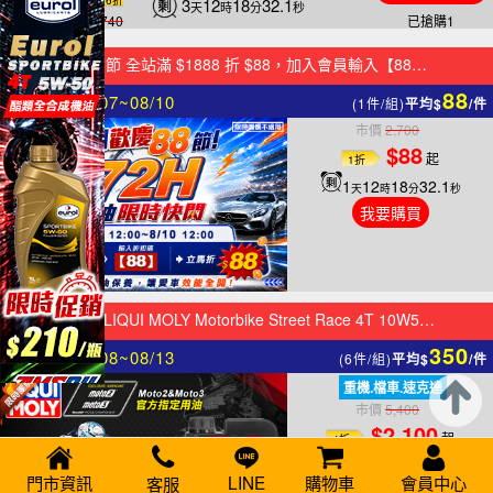
3
12
18
32.5
天
時
分
秒
市價$
7,740
已搶購1
爸氣護航！88節 全站滿 $1888 折 $88，加入會員輸入【88】(限時團購不適用，此為廣告頁)
88
限時
3
日
08/07~08/10
(1件/組)
平均$
/件
市價
2,700
$88
起
1折
1
12
18
32.5
天
時
分
秒
我要購買
【機車機油】LIQUI MOLY Motorbike Street Race 4T 10W50 全合成機油
350
限時
5
日
08/08~08/13
(6件/組)
平均$
/件
重機.檔車.速克達
市價
5,400
$2,100
起
4折
4
12
18
32.5
天
時
分
秒
門市資訊
LINE
購物車
會員中心
客服
我要購買