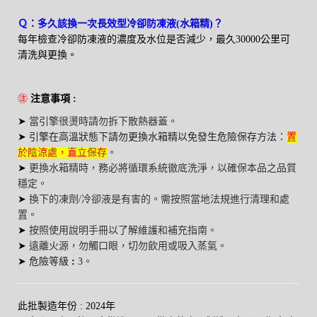
Ｑ：多久該換一次長效型冷卻防凍液(水箱精)？
每年檢查冷卻防凍液的濃度及水位是否減少，最久30000公里可
清洗與更換
。
㊟
注意事項 :
➤
當引擎很燙時請勿拆下散熱器蓋。
➤
引擎在高溫狀態下請勿更換水箱精以免發生危險保存方法：
置
於陰涼處，直立保存
。
➤
更換水箱精時，務必將循環系統徹底洗淨，以確保本品之品質
穩定
。
➤
換下的凍劑
/
冷卻液是有害的。需按照當地法規進行清理和處
置。
➤
按照使用說明手冊以了解維護和補充指南。
➤
遠離火源，勿觸口眼，切勿飲用或吸入蒸氣
。
➤
危險等級
:
3
。
此批製造年份 : 2024年