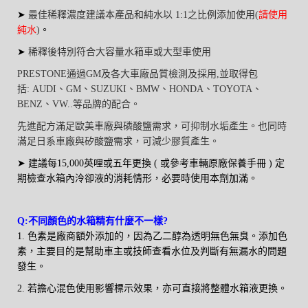
➤
最佳稀釋濃度建議
本產品和純水以 1:1之比例添加使用(
請使用
純水
)
。
➤
稀釋後特別符合大容量水箱車或大型車使用
PRESTONE通過GM及各大車廠品質檢測及採用,並取得包
括: AUDI、GM
、
SUZUKI
、
BMW
、
HONDA
、
TOYOTA
、
BENZ
、
VW..等品牌的配合。
先進配方滿足歐美車廠與磷酸鹽需求，可抑制水垢產生。也同時
滿足日系車廠與矽酸鹽需求，可減少膠質產生。
➤
建議每15,000英哩或五年更換 ( 或參考車輛原廠保養手冊 ) 定
期檢查水箱內泠卻液的消耗情形，必要時使用本劑加滿。
Q:不同顏色的水箱精有什麼不一樣?
1. 色素是廠商額外添加的，因為乙二醇為透明無色無臭。添加色
素，主要目的是幫助車主或技師查看水位及判斷有無漏水的問題
發生。
2. 若擔心混色使用影響標示效果，亦可直接將整體水箱液更換。