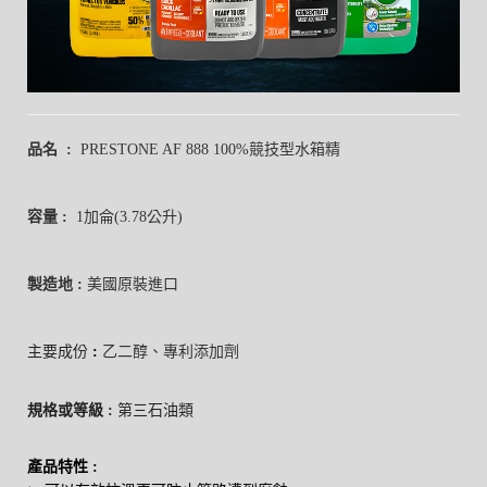
品名 :
PRESTONE AF 888 100%競技型水箱精
容量 :
1加侖(3.78公升)
製造地 :
美國原裝進口
主要成份
:
乙二醇、專利添加劑
規格或等級 :
第三石油類
產品特性
: