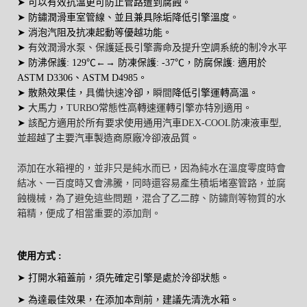
➤
可以有效抗溫更可防止管路遭到腐蝕
。
➤
防鏽潤滑車室管線、並且兼具除垢降低引擎溫度
。
➤
消泡汽阻及抗凍起動等優越功能
。
➤
有效潤滑水泵、保護延長引擎壽命及提升空調系統的制冷水平
➤
防沸保護: 129℃←→ 防凍保護: -37℃，防腐保護: 適用於
ASTM D3306、ASTM D4985。
➤ 散熱效果佳
，
具備快速
冷卻，
瞬間
降低引擎運轉高溫。
➤
大馬力
，
TURBO常態性高轉速運轉引擎亦特別適用。
➤
該配方適用於所有要求使用通用汽車DEX-COOL防凍液車型,
並超越了主要汽車製造商原廠冷卻液品質。
添加在水箱裡的，並非只是純水而已，因為純水在溫度零度時會
結冰、一百度時又會沸騰，
同時還容易產生積垢堵塞管路，並腐
蝕機械，為了避免這些問題，混合了乙二醇、防鏽劑等物質的水
箱精，便成了相當重要的添加劑。
使用方式 :
➤ 打開水箱蓋前，須先確定引擎是處於泠卻狀態。
➤
為達最佳效果，在添加本劑前，建議先清洗水箱
。