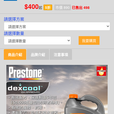
$400
起
5折
市價 890
已售出 498
請選擇方案
請選擇數量
我要購買
商品介紹
品牌介紹
注意事項