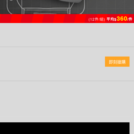
360
(12件/組)
平均$
/件
即刻搶購