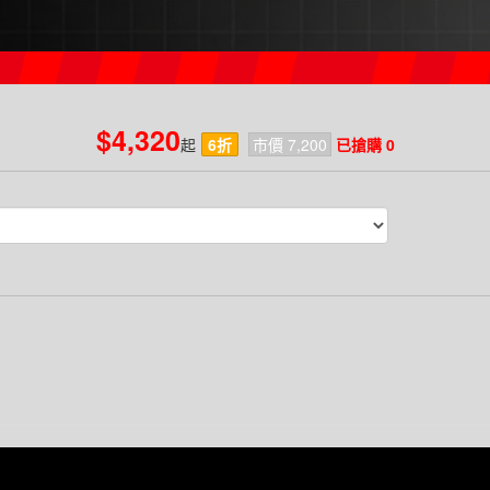
$4,320
起
6折
市價 7,200
已搶購 0