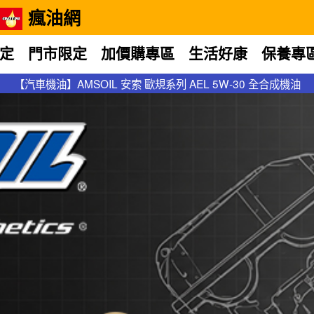
瘋油網
定
門市限定
加價購專區
生活好康
保養專
【汽車機油】AMSOIL 安索 歐規系列 AEL 5W-30 全合成機油