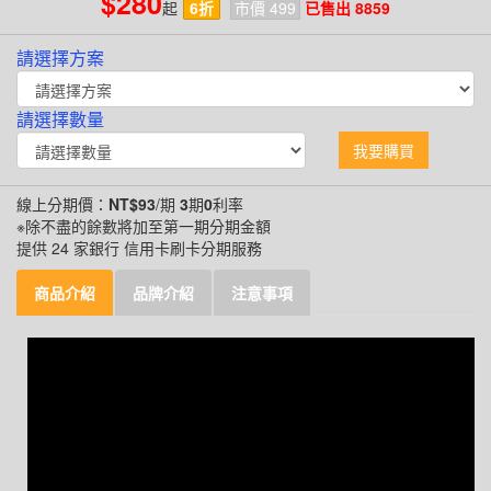
$280
起
6折
市價 499
已售出 8859
請選擇方案
請選擇數量
我要購買
線上分期價：
NT$93
/期
3
期
0
利率
※除不盡的餘數將加至第一期分期金額
提供 24 家銀行 信用卡刷卡分期服務
商品介紹
品牌介紹
注意事項