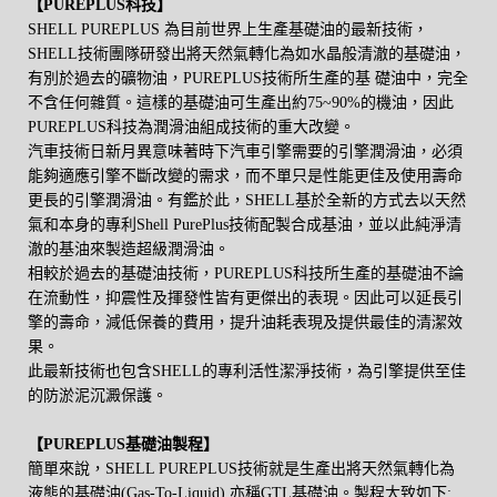
【
PUREPLUS
科技】
SHELL PUREPLUS 為目前世界上生產基礎油的最新技術，
SHELL技術團隊研發出將天然氣轉化為如水晶般清澈的基礎油，
有別於過去的礦物油，PUREPLUS技術所生產的基 礎油中，完全
不含任何雜質。這樣的基礎油可生產出約75~90%的機油，因此
PUREPLUS科技為潤滑油組成技術的重大改變。
汽車技術日新月異意味著時下汽車引擎需要的引擎潤滑油，必須
能夠適應引擎不斷改變的需求，而不單只是性能更佳及使用壽命
更長的引擎潤滑油。有鑑於此，SHELL基於全新的方式去以天然
氣和本身的專利Shell PurePlus技術配製合成基油，並以此純淨清
澈的基油來製造超級潤滑油。
相較於過去的基礎油技術，PUREPLUS科技所生產的基礎油不論
在流動性，抑震性及揮發性皆有更傑出的表現。因此可以延長引
擎的壽命，減低保養的費用，提升油耗表現及提供最佳的清潔效
果。
此最新技術也包含SHELL的專利活性潔淨技術，為引擎提供至佳
的防淤泥沉澱保護。
【
PUREPLUS
基礎油製程】
簡單來說，SHELL PUREPLUS技術就是生產出將天然氣轉化為
液態的基礎油(Gas-To-Liquid) 亦稱GTL基礎油。製程大致如下: