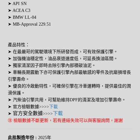
➤ API SN
➤ ACEA C3
➤ BMW LL-04
➤ MB-Approval 229.51
產品特性：
➤ 在最嚴苛的駕駛環境下所研發而成，可有效保護引擎。
➤ 加強機油穩定性，油品衰退速度低，可延長換油區間。
➤ 獨家清潔因子即時去除引擎內部積碳油泥。
➤ 車輛長期震動下亦可保護引擎內部最敏感的零件及抗磨損增長
引擎壽命。
➤
優良的冷啟動特性，可確保引擎在冷車運轉時，提供最佳的潤
滑保護。
➤
汽柴油引擎共用，可幫助維持DPF的清潔及增加引擎壽命。
下載
➤
官方檢驗數據
>>>>
官方安全數據
下載
➤
>>>>
㊟ 檢驗數據不斷更新，若有連結失效可以與客服詢問，謝謝
此批製造年份 :
2025年