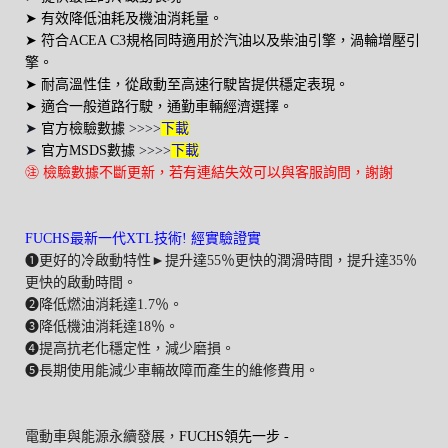
➤
有效降低油耗及機油消耗量。
➤
符合ACEA C3規格同時適用於汽油以及柴油引擎，渦輪增壓引
擎。
➤
耐高溫性佳，從啟動至高速行駛皆提供穩定表現。
➤
適合一般道路行駛，通勤車輛經濟選擇。
➤
官方檢驗數據
>>>>
下載
➤
官方MSDS數據
>>>>
下載
㊟ 檢驗數據不斷更新，若有連結失效可以與客服詢問，謝謝
FUCHS最新一代XTL技術!
經實驗證實
❶更好的冷啟動特性►提升達55％更快的潤滑時間，提升達35％
更快的啟動時間。
❷降低燃油消耗達1.7％。
❸降低機油消耗達18％。
❹提高抗老化穩定性，減少磨損。
❺長期使用能減少車輛故障而產生的維修費用。
電動車與能源永續發展，
FUCHS領先一步 -