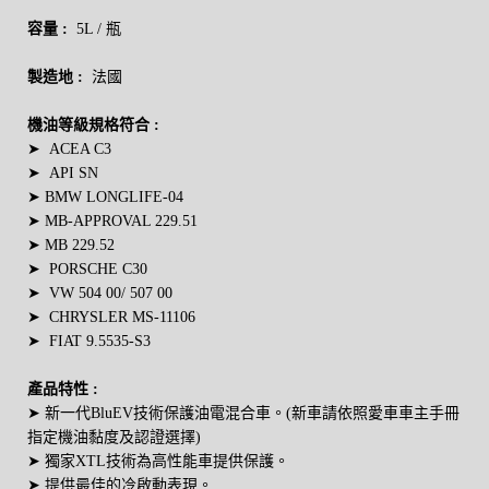
容量 :
5L / 瓶
製造地 :
法國
機油等級規格符合 :
➤
ACEA C3
➤
API SN
➤
BMW LONGLIFE-04
➤
MB-APPROVAL 229.51
➤
MB 229.52
➤
PORSCHE C30
➤
VW 504 00/ 507 00
➤
CHRYSLER MS-11106
➤
FIAT 9.5535-S3
產品特性 :
➤ 新一代
BluEV技術保護油電混合車。(新車請依照愛車車主手冊
指定機油黏度及認證選擇)
➤ 獨家XTL技術為高性能車提供保護。
➤
提供最佳的冷啟動表現。