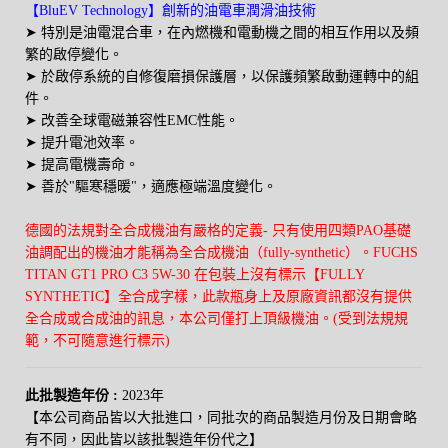
【BluEV T
echnology
】創新的
油電
車潤滑油技術
➤ 特別是
油電混合車，
在內燃機和電動機之間的相互作用以及頻
繁的啟停變化。
➤ 於啟停系統的自修復磨損保護層，以保護頻繁啟動運轉中的組
件。
➤ 改善
全球電磁兼容性EMC
性能
。
➤ 提升電池效率。
➤ 提高電機壽命。
➤
善於"驅寒穩暖"，適應極端
溫度
變化。
德國的法規對全合成機油有嚴格的定義- 只有使用四類PAO基礎
油調配出的機油才能稱為全合成機油（fully-synthetic）。
FUCHS
TITAN GT1 PRO C3 5W-30 在包裝上沒有標示【FULLY
SYNTHETIC】全合成字樣，此款瓶身上及原廠資訊都沒有提供
全合成或合成油的訊息，本公司僅打上頂級機油。(
受到法規規
範，不可隨意進行標示
)
此批製造年份 :
2023年
【本公司商品皆以大批進口，同批次的商品製造月份及日期會略
有不同，因此皆以該批製造年份代之】