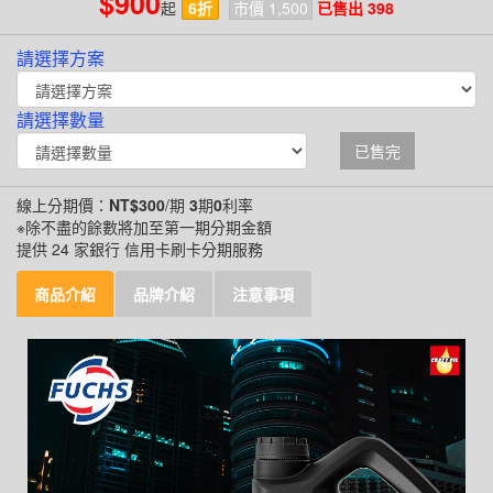
$900
起
6折
市價 1,500
已售出 398
請選擇方案
請選擇數量
已售完
線上分期價：
NT$300
/期
3
期
0
利率
※除不盡的餘數將加至第一期分期金額
提供 24 家銀行 信用卡刷卡分期服務
商品介紹
品牌介紹
注意事項