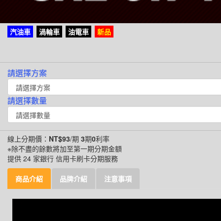
汽油車
渦輪車
油電車
新品
請選擇方案
請選擇數量
線上分期價：
NT$93
/期
3
期
0
利率
※除不盡的餘數將加至第一期分期金額
提供 24 家銀行 信用卡刷卡分期服務
商品介紹
品牌介紹
注意事項