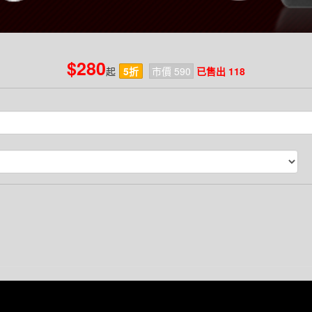
$280
起
5折
市價 590
已售出 118