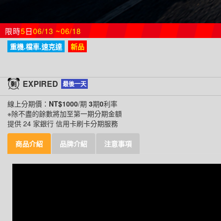
限時
5
日
06/13 ~06/18
重機.檔車.速克達
新品
EXPIRED
最後一天
線上分期價：
NT$1000
/期
3
期
0
利率
※除不盡的餘數將加至第一期分期金額
提供 24 家銀行 信用卡刷卡分期服務
商品介紹
品牌介紹
注意事項