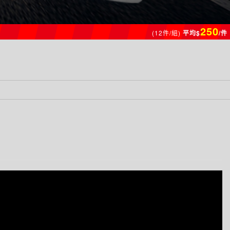
250
(12件/組)
平均$
/件