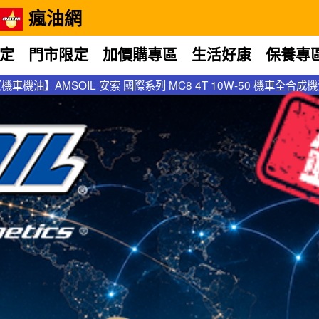
瘋油網
定
門市限定
加價購專區
生活好康
保養專
成機油
機車機油】AMSOIL 安索 國際系列 MC8 4T 10W-50 機車全合成