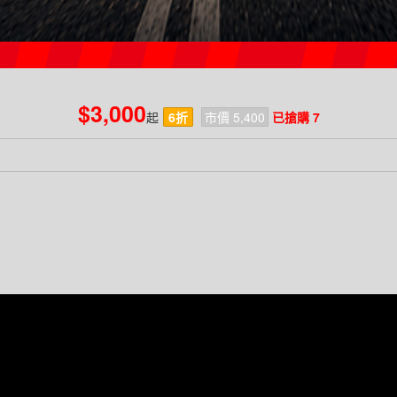
$3,000
起
6折
市價 5,400
已搶購 7