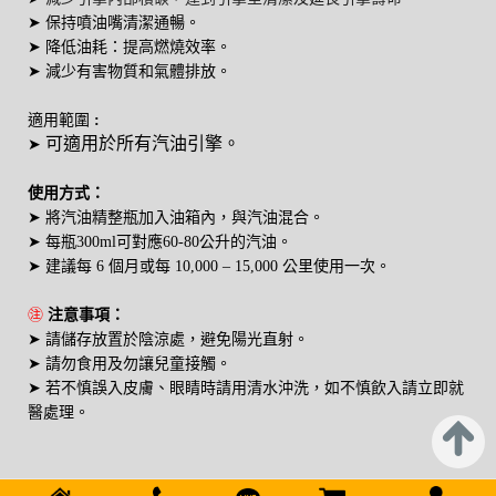
➤ 保持噴油嘴清潔通暢
。
➤ 降低油耗：提高燃燒效率
。
➤ 減少有害物質和氣體排放。
適用範圍
:
可適用於所有汽油引擎。
➤
使用方式：
➤
將
汽
油精
整瓶加入油箱內，與汽油混合。
➤
每瓶300ml可對應60-80公升的汽油。
➤ 建議
每 6 個月或每 10,000 – 15,000 公里使用一次
。
㊟
注意事項：
➤
請儲存放置於陰涼處，避免陽光直射。
➤
請勿食用及勿讓兒童接觸。
➤
若不慎誤入皮膚、眼睛時請用清水沖洗，如不慎飲入請立即就
醫處理。