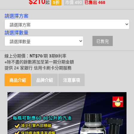
$210
起
5折
市價 490
已售出 468
請選擇方案
請選擇數量
已售完
線上分期價：
NT$70
/期
3
期
0
利率
※除不盡的餘數將加至第一期分期金額
提供 24 家銀行 信用卡刷卡分期服務
商品介紹
品牌介紹
注意事項